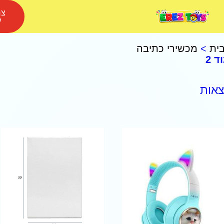
צר
ע
ית
>
מכשירי כתיבה
ד 2