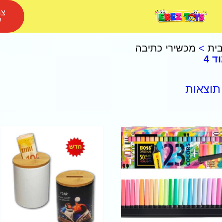
צר
ע
ית
>
מכשירי כתיבה
ד 4