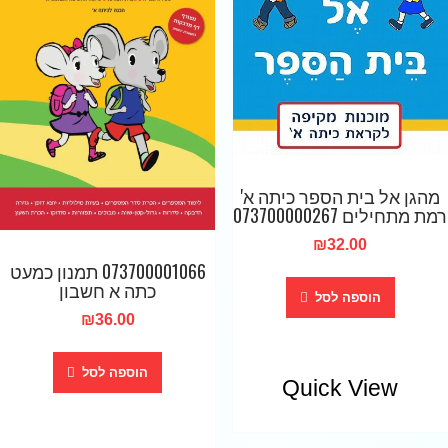
מהגן אל בית הספר כיתה א'
רמת מתחילים 073700000267
₪
32.00
073700001066 תמנון כמעט
כתה א חשבון
הוספה לסל
₪
36.00
הוספה לסל
Quick View