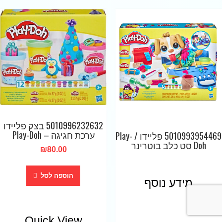
5010996232632 בצק פליידו
ערכת חגיגה – Play-Doh
5010993954469 פליידו / Play-
Doh סט כלב בוטרינר
₪
80.00
הוספה לסל
מידע נוסף
Quick View