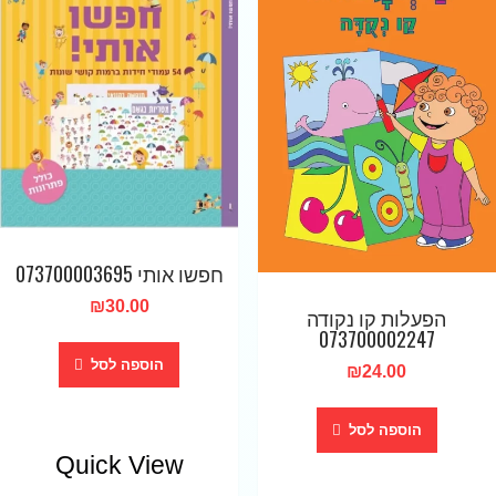
חפשו אותי 073700003695
₪
30.00
הפעלות קו נקודה
073700002247
הוספה לסל
₪
24.00
הוספה לסל
Quick View