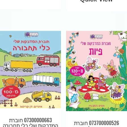
07300000663 חוברת
073700000526 חוברת
המדבקות שלי כלי תחבורה