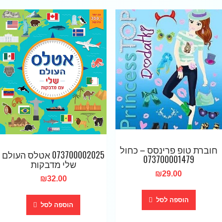
חוברת טופ פרינסס – כחול
073700002025 אטלס העולם
073700001479
שלי מדבקות
₪
29.00
₪
32.00
הוספה לסל
הוספה לסל