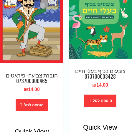
צובעים בכיף בעלי חיים
חוברת צביעה- פיראטים
073700003428
073700000465
₪
14.00
₪
14.00
הוספה לסל
הוספה לסל
Quick View
Quick View