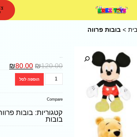
צר
ע
ית
>
בובות פרווה
בובות פרווה דיסני גדולה
₪
80.00
₪
120.00
הוספה לסל
Compare
קטגוריות:
בובות פרווה
בובות