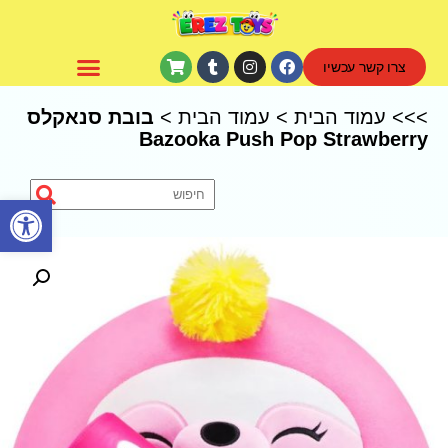
צרו קשר עכשיו
CoComelon – קוקומלון
>>>
עמוד הבית
>
עמוד הבית
>
בובת סנאקלס
Bazooka Push Pop Strawberry
פתח סרגל נגישות