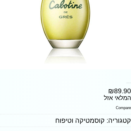
בושם לאישה קבוטין 100 מ"ל
₪
89.90
המלאי אזל
Compare
קטגוריה:
קוסמטיקה וטיפוח