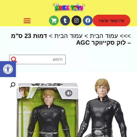
צרו קשר עכשיו
CoComelon – קוקומלון
>>>
עמוד הבית
>
עמוד הבית
>
דמות 23 ס"מ
– לוק סקייווקר AGC
פתח סרגל נגישות