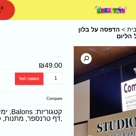
צר
ע
ית
>
הדפסה על בלון
 הליום
הדפסה על בלון הליום – לוגו / תמונה כולל הליום
₪
49.00
הוספה לסל
Compare
קטגוריות:
Balons
,
ימי
,דף טרנספר
,
מתנות
,
ס