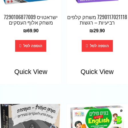
7290117021118 משחק קלפים
ישראטויס 7290106877009
רביעיות – רגשות
משחק אלוף העסקים
₪
69.90
₪
29.90
הוספה לסל
הוספה לסל
Quick View
Quick View