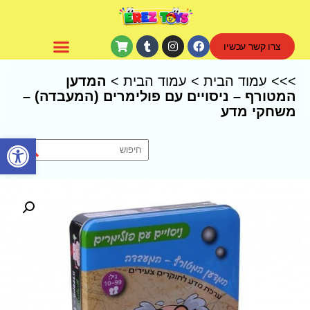
צרו קשר עכשיו
CoComelon – קוקומלון
>>>
עמוד הבית
>
עמוד הבית
>
המדען
המטורף – ניסויים עם פולימרים (המעבדה) –
משחקי מדע
פתח סרגל נגישות