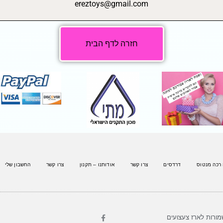
ereztoys@gmail.com
חזרה לדף הבית
 רכה מנטוס
דרדסים
צרו קשר
אודותנו – תקנון
צרו קשר
החשבון שלי