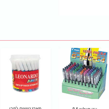
מארז טושים ג'מבו
עט פיילוט 0.4