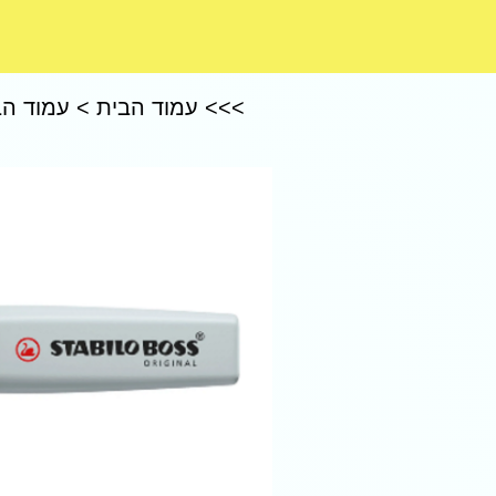
CoComelon – קוקומלון
>>>
עמוד הבית
>
עמוד הב