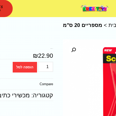
צר
ע
ית
>
מספריים 20 ס"מ
מספריים 20 ס"מ M3
₪
22.90
הוספה לסל
Compare
קטגוריה:
מכשירי כתיב