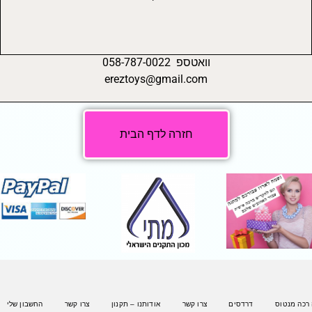
וואטספ 058-787-0022
ereztoys@gmail.com
חזרה לדף הבית
 רכה מנטוס
דרדסים
צרו קשר
אודותנו – תקנון
צרו קשר
החשבון שלי