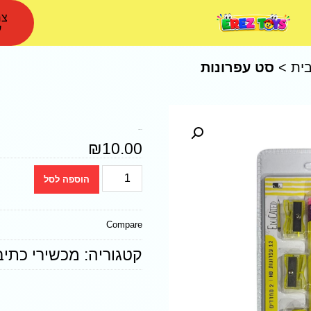
צר
ע
ית
>
סט עפרונות
סט עפרונות
₪
10.00
הוספה לסל
Compare
קטגוריה:
מכשירי כתיב