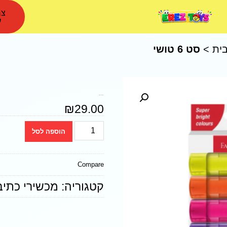
צר
ע
ית
>
סט 6 טושי
סט 6 טושי הדגשה ניאון
₪
29.00
הוספה לסל
Compare
קטגוריה:
מכשירי כתיב