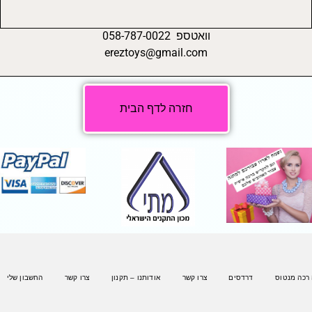
וואטספ 058-787-0022
ereztoys@gmail.com
חזרה לדף הבית
 רכה מנטוס
דרדסים
צרו קשר
אודותנו – תקנון
צרו קשר
החשבון שלי