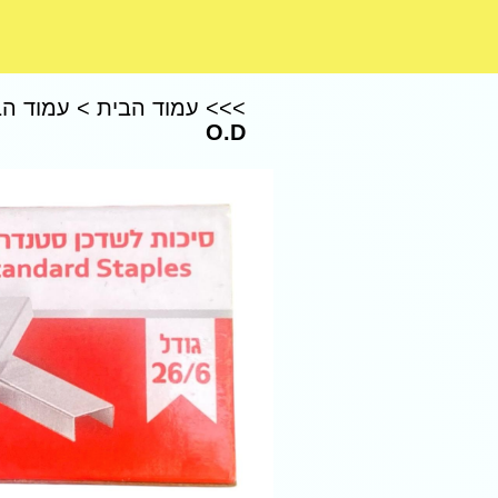
CoComelon – קוקומלון
>>>
עמוד הבית
>
עמוד הב
O.D