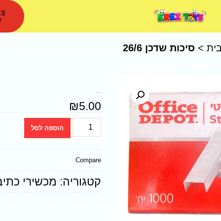
צר
ע
ית
>
סיכות שדכן 26/6
סיכות שדכן 26/6 O.D
₪
5.00
הוספה לסל
Compare
קטגוריה:
מכשירי כתיב