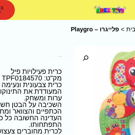
צר
ע
ית
>
פלייגרו – Playgro
פלייגרו – Playgro כרית פעילויות פיל
כרית פעילויות פיל
מק"ט: TPF0184570
כרית צבעונית ונעימה ב
המעודדת את התינוקות
ערות ומשחק.
השכיבה על הבטן חשוב
הכתפיים והצוואר ומח
העדינה החשובה כל כך
התפתחותו.
לכרית מחוברים צעצוע