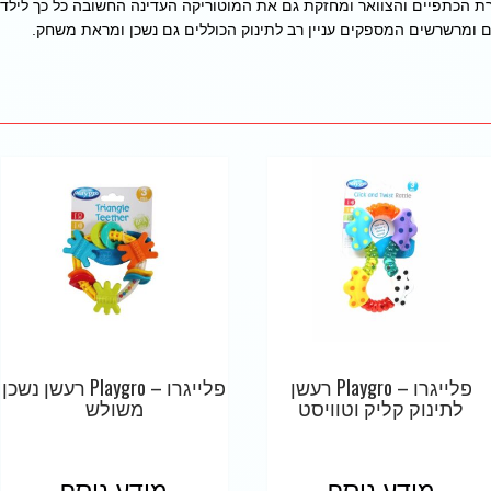
רת הכתפיים והצוואר ומחזקת גם את המוטוריקה העדינה החשובה כל כך לילד
 ומרשרשים המספקים עניין רב לתינוק הכוללים גם נשכן ומראת משחק.
פלייגרו – Playgro רעשן
פלייגרו – Playgro רעשן נשכן
לתינוק קליק וטוויסט
משולש
מידע נוסף
מידע נוסף