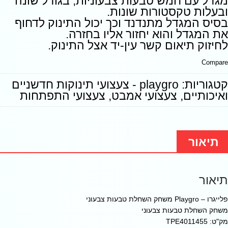
מגדל עם חמש טבעות צבעוניות, בגודל שונה
ובעלות טקסטורות שונות.
בסיס המגדל מתנדנד וכך יכול התינוק לדחוף
את המגדל והוא יחזור אליו בחזרה.
לחיזוק תיאום קשר עין-יד אצל התינוק.
Compare
קטגוריות:
playgro - צעצועי תינוקות חדשניים
ואיכותיים
,
צעצועי אמבט
,
צעצועי התפתחות
תיאור
תיאור
פלייגרו – Playgro משחק השחלת טבעות צבעוני
משחק השחלת טבעות צבעוני
מק"ט: TPE4011455