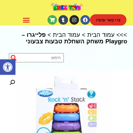
צרו קשר עכשיו
CoComelon – קוקומלון
>>>
עמוד הבית
>
עמוד הבית
>
פלייגרו –
Playgro משחק השחלת טבעות צבעוני
פתח סרגל נגישות