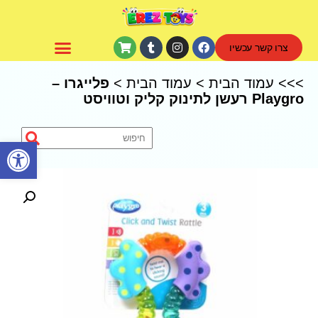
צרו קשר עכשיו
CoComelon – קוקומלון
>>>
עמוד הבית
>
עמוד הבית
>
פלייגרו –
Playgro רעשן לתינוק קליק וטוויסט
פתח סרגל נגישות