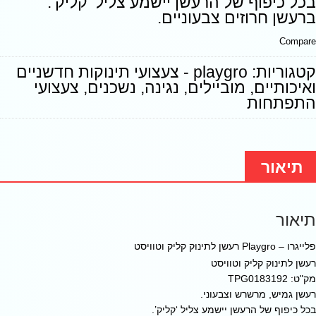
בכל כיפוף של הרעשן יישמע צליל ‘קליק’.
ברעשן חרוזים צבעוניים.
Compare
קטגוריות:
playgro - צעצועי תינוקות חדשניים
ואיכותיים
,
מוביילים
,
נגינה
,
נשכנים
,
צעצועי
התפתחות
תיאור
תיאור
פלייגרו – Playgro רעשן לתינוק קליק וטוויסט
רעשן לתינוק קליק וטוויסט
מק"ט: TPG0183192
רעשן גמיש, מרשרש וצבעוני.
בכל כיפוף של הרעשן יישמע צליל ‘קליק’.