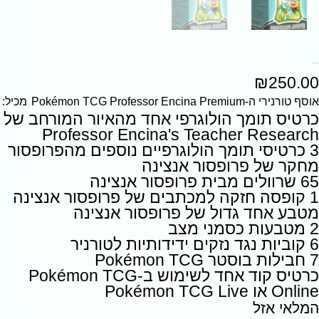
פרופסור ג'ניפר פוקימון
₪
250.00
אוסף טורנירי ה-Pokémon TCG Professor Encina Premium
מכיל:
כרטיס תומך הולוגרפי אחד מהאיור המורחב של
Professor Encina's Teacher Research
3 כרטיסי תומך הולוגרפיים נוספים מהפרופסור
מחקר של פרופסור אנצינה
65 שרוולים מבית פרופסור אנצינה
1 קופסה חזקה למכתבים של פרופסור אנצינה
מטבע אחד גדול של פרופסור אנצינה
2 מטבעות כסמני מצב
6 קוביות נגד נזקים ידידותיות לטורניר
7 חבילות בוסטר Pokémon TCG
כרטיס קוד אחד לשימוש ב-Pokémon TCG
Online או Pokémon TCG Live
המלאי אזל