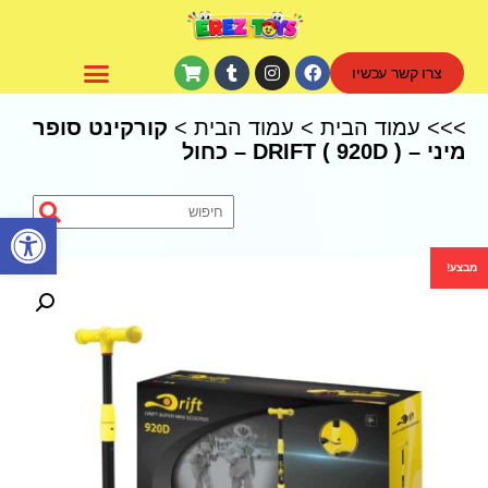
צרו קשר עכשיו
CoComelon – קוקומלון
>>>
עמוד הבית
>
עמוד הבית
>
קורקינט סופר
מיני – ( 920D ) DRIFT – כחול
פתח סרגל נגישות
מבצע!