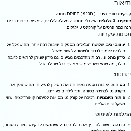
תיאור
קורקינט סופר מיני – ( 920D ) DRIFT מתנה .
קורקינט 3 גלגלים
הוא כלי תחבורה מעולה לילדים, שמציע יתרונות רבים.
הנה כמה פרטים על קורקינט 3 גלגלים:
תכונות עיקריות:
עיצוב יציב
: שלושת הגלגלים מספקים יציבות רבה יותר, מה שמקל על
הילדים ללמוד לרכוב ולשמור על שווי משקל.
כידון מתכוונן
: רבות מהדגמים מגיעים עם כידון שניתן להתאים לגובה
הילד, מה שמאפשר שימוש ממושך ככל שהילד גדל.
יתרונות:
בטיחות
: יציבות נוספת מפחיתה את הסיכון לנפילות, מה שהופך את
הקורקינט לבחירה בטוחה יותר לילדים צעירים.
פיתוח מיומנויות
: רכיבה על קורקינט מסייעת לפיתוח קואורדינציה, שווי
משקל וכוח רגליים.
המלצות לשימוש:
הדרכה
: חשוב להדריך את הילד כיצד להשתמש בקורקינט בצורה בטוחה,
כולל טכניקות בלימה.