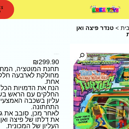
צר
ע
ית
>
טנדר פיצה ואן
טנדר פיצה ואן צבי הנינג'ה כולל 6 דמויות
₪
299.90
תחנת המוטציה, המחו
מחולקת לארבעה חלקי
אחת.
הנח את הדמויות הכל
החלקים עם הראש בשכב
עליון בשכבה האמצעית
התחתונה.
לאחר מכן, סובב את גל
את דלתו של פיצה ואן
העליון של המכונית.