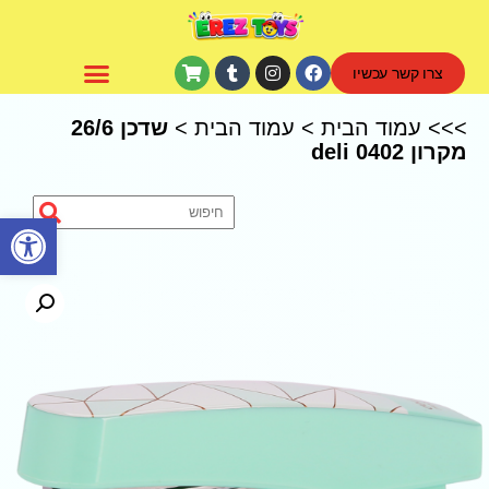
צרו קשר עכשיו
CoComelon – קוקומלון
>>>
עמוד הבית
>
עמוד הבית
>
שדכן 26/6
מקרון 0402 deli
פתח סרגל נגישות