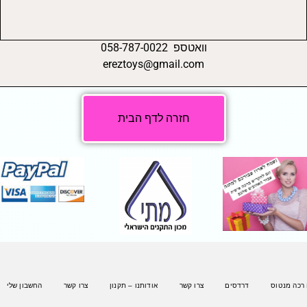
וואטספ 058-787-0022
ereztoys@gmail.com
חזרה לדף הבית
 רכה מנטוס
דרדסים
צרו קשר
אודותנו – תקנון
צרו קשר
החשבון שלי