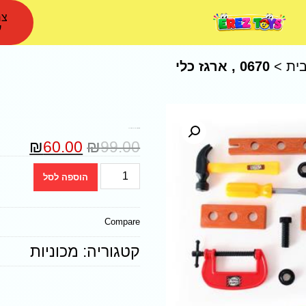
צר
ע
ית
>
0670 , ארגז כלי
0670 , ארגז כלי עבודה 15 כלים
₪
60.00
₪
99.00
הוספה לסל
Compare
קטגוריה:
מכוניות