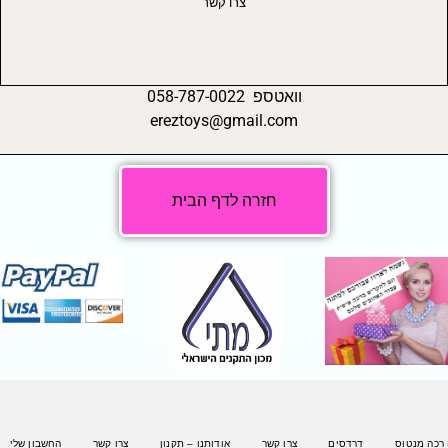
צרו קשר
וואטספ 058-787-0022
ereztoys@gmail.com
חזרה לדף הבית
 רכה מנטוס
דרדסים
צרו קשר
אודותנו – תקנון
צרו קשר
החשבון שלי