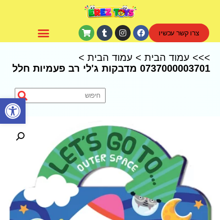
צרו קשר עכשיו
CoComelon – קוקומלון
>>>
עמוד הבית
>
עמוד הבית
>
0737000003701 מדבקות ג'לי רב פעמיות חלל
פתח סרגל נגישות