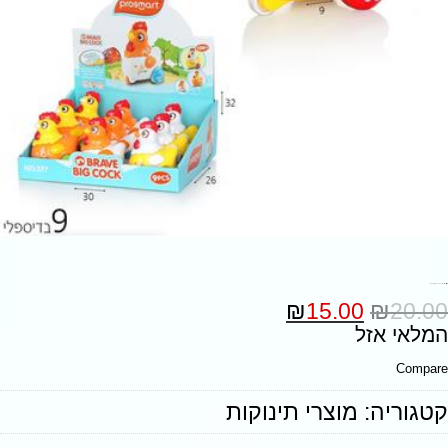
23269 , תרנגולת זוחלת בדיספליי (1 פריט )
₪
15.00
₪
20.00
המלאי אזל
Compare
קטגוריה:
מוצרי תינוקות