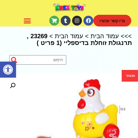
צרו קשר עכשיו
CoComelon – קוקומלון
>>>
עמוד הבית
>
עמוד הבית
>
23269 ,
תרנגולת זוחלת בדיספליי (1 פריט )
פתח סרגל נגישות
מבצע!