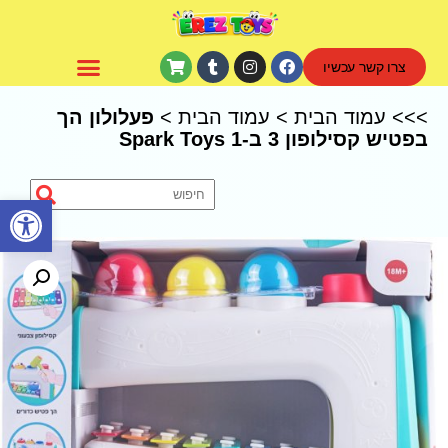
צרו קשר עכשיו
CoComelon – קוקומלון
>>>
עמוד הבית
>
עמוד הבית
>
פעלולון הך
בפטיש קסילופון 3 ב-1 Spark Toys
פתח סרגל נגישות