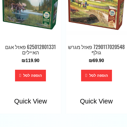
7290117020548 פאזל מגרש
625012801331 פאזל אגם
גולף
האיילים
₪
119.90
₪
69.90
הוספה לסל
הוספה לסל
Quick View
Quick View