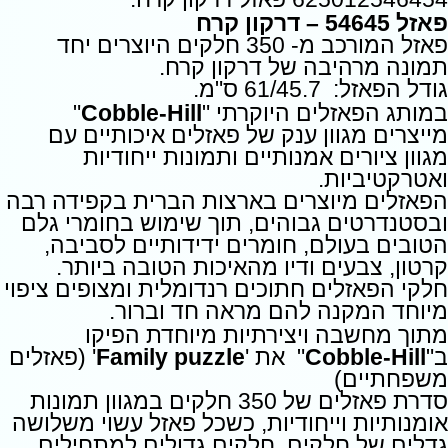
פאזל 54645 – דרקון קרח
פאזל המורכב מ- 350 חלקים היוצרים יחד
תמונה מרהיבה של דרקון קרח.
גודל הפאזל: 61/45.7 ס"מ.
במותג הפאזלים היוקרתי "
Cobble-Hill
"
מייצרים מגוון ענק של פאזלים איכותיים עם
מגוון ציורים אמנותיים ותמונות ייחודיות
ואטרקטיביות.
הפאזלים מיוצרים בארצות הברית בקפידה רבה
ובסטנדרטים גבוהים, תוך שימוש בחומרי גלם
הטובים בעולם, חומרים ידידותיים לסביבה,
קרטון, צבעים ודיו מהאיכות הטובה ביותר.
חלקי הפאזלים חתוכים רנדומלית ומצופים ציפוי
מיוחד המקנה להם מראה חד וברור.
מתוך מחשבה ויצירתיות מיוחדת הפיקו
ב"
Cobble-Hill
" את '
Family puzzle
' (פאזלים
משפחתיים)
סדרת פאזלים של 350 חלקים במגוון תמונות
אומנותיות וייחודיות, כשכל פאזל עשוי משלושה
גדלים של חלקים, חלקים גדולים למתחילים,