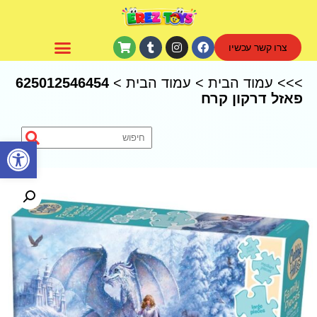
צרו קשר עכשיו
CoComelon – קוקומלון
>>>
עמוד הבית
>
עמוד הבית
>
625012546454
פאזל דרקון קרח
פתח סרגל נגישות