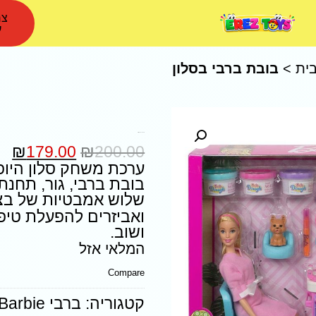
צר
ע
ית
>
בובת ברבי בסלון
בובת ברבי בסלון יופי
₪
179.00
₪
200.00
ערכת משחק סלון היופ
בובת ברבי, גור, תחנת
שלוש אמבטיות של בצ
ואביזרים להפעלת טיפ
ושוב.
המלאי אזל
Compare
קטגוריה:
ברבי Barbie