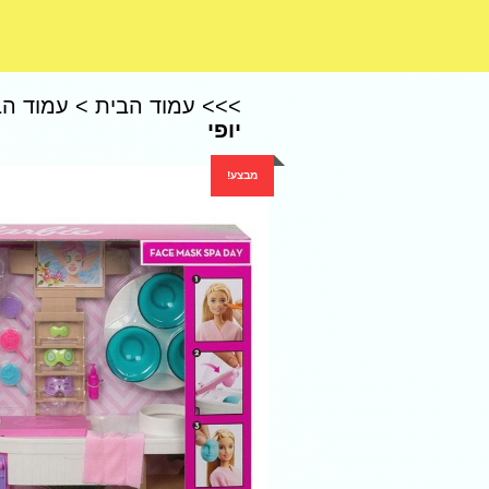
CoComelon – קוקומלון
>>>
עמוד הבית
>
עמוד הב
יופי
מבצע!