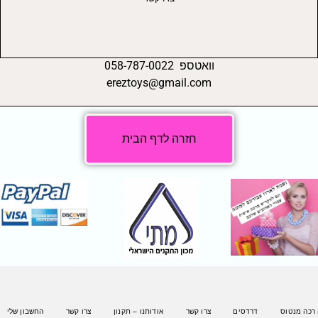
וואטספ 058-787-0022
ereztoys@gmail.com
חזרה לדף הבית
 רכה מנטוס
דרדסים
צרו קשר
אודותנו – תקנון
צרו קשר
החשבון שלי