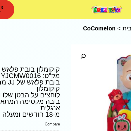
צר
ע
ית
>
CoComelon –
CoComelon – קוקומלון בובת פלאש
קוקומלון בובת פלאש
מק"ט: YJCMW0016
בובת 
קוקומלון
לוחצים על הבטן שלו ו
בובה מקסימה המתאימ
אנגלית
מ-18 חודשים ומעלה
Compare