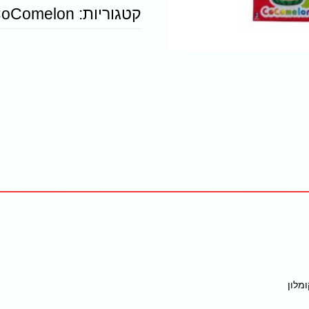
קטגוריות:
CoComelon - קוקומל