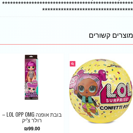
*************************************************
**********************************
מוצרים קשורים
בובת אופנה LOL OPP OMG –
רולר צ'יק
₪
99.00