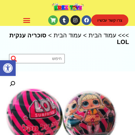
צרו קשר עכשיו
CoComelon – קוקומלון
>>>
עמוד הבית
>
עמוד הבית
>
סוכריה ענקית
LOL
פתח סרגל נגישות