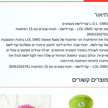
תיאור
L.O.L. OMG קנדילישס צעצועים
סט מניקור LOL OMG – קנדילישס – חנות נצנצים עם 15 הפתעות
35051503781.
גלו את ההפתעות הכי מתוקות של LOL OMG Sweet Nails בחנות המנצנצת
של קנדילשס.- חנות שבה יכולים ליצור ולעצב ציפורניים משלכם! קנדילשס
מגיעה לעבודה בסוודר וחצאית מהממים. יש לה עגילים מסוגננים ונעליים
שייקיות. וכולם בצבעי הפסטל המיוחדים שלה! עזרו לקנדילשס לנהל את
החנות ולפתוח הפתעות מדהימות
LOL OMG – קנדילישס – חנות נצנצים עם 15 הפתעות 35051503781
מוצרים קשורים