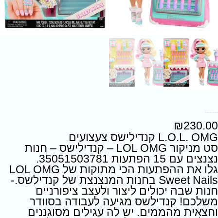
LOL OMG – קנדילישס – חנות נצנצים עם 15 הפתעות
₪
230.00
L.O.L. OMG קנדילישס צעצועים
סט מניקור LOL OMG – קנדילישס – חנות
נצנצים עם 15 הפתעות 35051503781.
גלו את ההפתעות הכי מתוקות של LOL OMG
Sweet Nails בחנות המנצנצת של קנדילשס.-
חנות שבה יכולים ליצור ולעצב ציפורניים
משלכם! קנדילשס מגיעה לעבודה בסוודר
וחצאית מהממים. יש לה עגילים מסוגננים