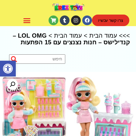
צרו קשר עכשיו
CoComelon – קוקומלון
>>>
עמוד הבית
>
עמוד הבית
>
LOL OMG –
קנדילישס – חנות נצנצים עם 15 הפתעות
פתח סרגל נגישות