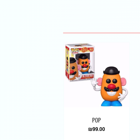
POP
₪
99.00