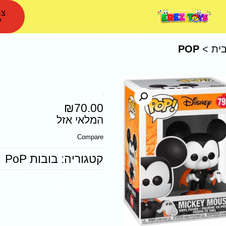
צר
ע
ית
>
POP
POP
₪
70.00
המלאי אזל
Compare
קטגוריה:
בובות PoP