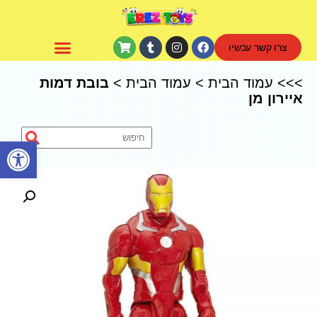
צרו קשר עכשיו
CoComelon – קוקומלון
>>>
עמוד הבית
>
עמוד הבית
>
בובת דמות
איירון מן
פתח סרגל נגישות