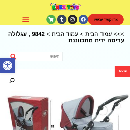
צרו קשר עכשיו
CoComelon – קוקומלון
>>>
עמוד הבית
>
עמוד הבית
>
9842 , עגלולה
עריסה ידית מתכווננת
פתח סרגל נגישות
מבצע!