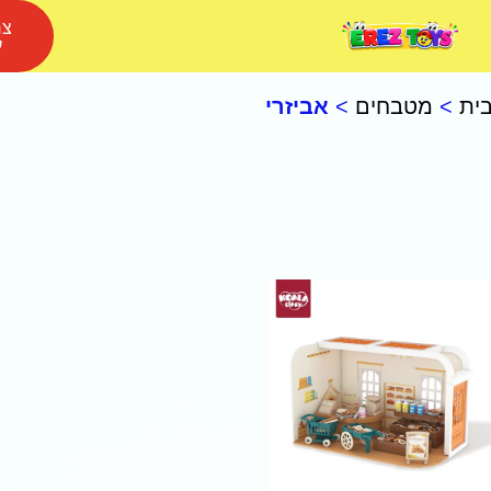
צר
ע
ית
>
מטבחים
>
אביזרי