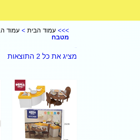
CoComelon – קוקומלון
>>>
עמוד הבית
>
עמוד הב
מטבח
אביזרי מטבח
מציג את כל 2 התוצאות