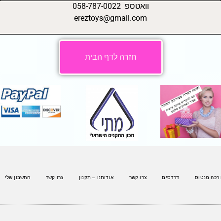
וואטספ 058-787-0022
ereztoys@gmail.com
חזרה לדף הבית
 רכה מנטוס
דרדסים
צרו קשר
אודותנו – תקנון
צרו קשר
החשבון שלי