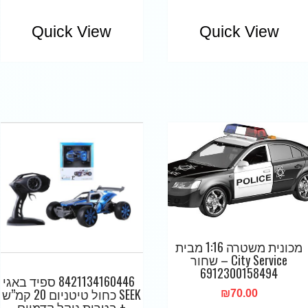
Quick View
Quick View
מכונית משטרה 1:16 מבית
City Service – שחור
6912300158494
8421134160446 ספיד באגי
SEEK כחול טיטניום 20 קמ”ש
₪
70.00
+ בטרית ניקל קדמיום