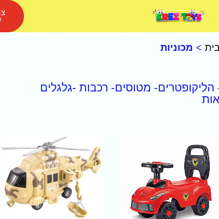
צר
ע
ית
>
מכוניות
 הליקופטרים- מטוסים- רכבות -גלגלים