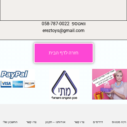
וואטספ 058-787-0022
ereztoys@gmail.com
חזרה לדף הבית
 רכה מנטוס
דרדסים
צרו קשר
אודותנו – תקנון
צרו קשר
החשבון שלי