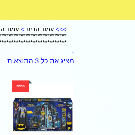
CoComelon – קוקומלון
>>>
עמוד הבית
>
עמוד הב
****************************
****************************
BATMEN
מציג את כל 3 התוצאות
מבצע!