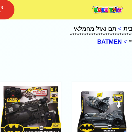
צר
ע
ית
>
תם ואזל מהמלאי
**************************
BATMEN
>
*