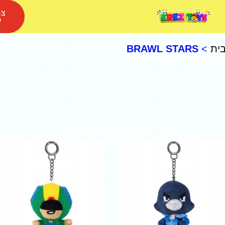
צר
ע
ית
>
BRAWL STARS