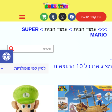
צרו קשר עכשיו
CoComelon – קוקומלון
>>>
עמוד הבית
>
עמוד הבית
>
SUPER
MARIO
פתח סרגל נגישות
SUPER MARIO
מציג את כל 10 התוצאות