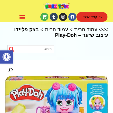
צרו קשר עכשיו
CoComelon – קוקומלון
>>>
עמוד הבית
>
עמוד הבית
>
בצק פליידו –
עיצוב שיער – Play-Doh
פתח סרגל נגישות