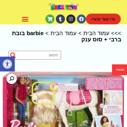
צרו קשר עכשיו
CoComelon – קוקומלון
>>>
עמוד הבית
>
עמוד הבית
>
barbie בובת
ברבי + סוס ענק
פתח סרגל נגישות
מבצע!